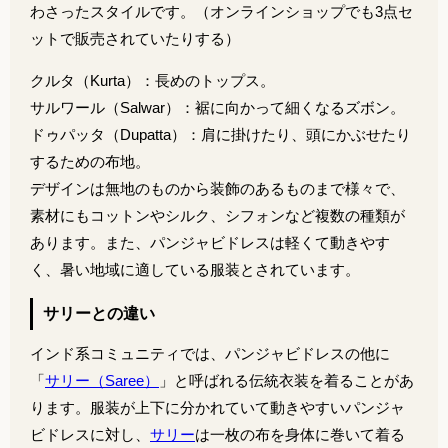
わさったスタイルです。（オンラインショップでも3点セ
ットで販売されていたりする）
クルタ（Kurta）：長めのトップス。
サルワール（Salwar）：裾に向かって細くなるズボン。
ドゥパッタ（Dupatta）：肩に掛けたり、頭にかぶせたり
するための布地。
デザインは無地のものから装飾のあるものまで様々で、
素材にもコットンやシルク、シフォンなど複数の種類が
あります。また、パンジャビドレスは軽くて動きやす
く、暑い地域に適している服装とされています。
サリーとの違い
インド系コミュニティでは、パンジャビドレスの他に
「
サリー（Saree）
」と呼ばれる伝統衣装を着ることがあ
ります。服装が上下に分かれていて動きやすいパンジャ
ビドレスに対し、
サリー
は一枚の布を身体に巻いて着る