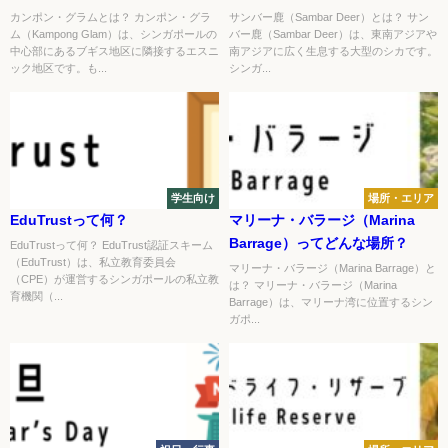
カンポン・グラムとは？ カンポン・グラ
サンバー鹿（Sambar Deer）とは？ サン
ム（Kampong Glam）は、シンガポールの
バー鹿（Sambar Deer）は、東南アジアや
中心部にあるブギス地区に隣接するエスニ
南アジアに広く生息する大型のシカです。
ック地区です。も...
シンガ...
学生向け
場所・エリア
EduTrustって何？
マリーナ・バラージ（Marina
Barrage）ってどんな場所？
EduTrustって何？ EduTrust認証スキーム
（EduTrust）は、私立教育委員会
マリーナ・バラージ（Marina Barrage）と
（CPE）が運営するシンガポールの私立教
は？ マリーナ・バラージ（Marina
育機関（...
Barrage）は、マリーナ湾に位置するシン
ガポ...