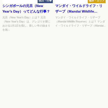
祝日・行事
場所・エリア
シンガポールの元旦（New
マンダイ・ワイルドライフ・リ
Year’s Day）ってどんな行事？
ザーブ（Mandai Wildlife
Reserve）ってどんな場所？
元旦（New Year’s Day）とは？ 元旦
マンダイ・ワイルドライフ・リザーブ
（New Year’s Day）は、グレゴリオ暦に
（Mandai Wildlife Reserve）とは？ マンダ
おける1月1日を指し、新しい年の始まり
イ・ワイルドライフ・リザーブ（Mandai...
を祝...