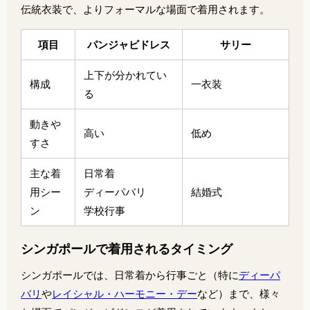
伝統衣装で、よりフォーマルな場面で着用されます。
項目
パンジャビドレス
サリー
上下が分かれてい
構成
一衣装
る
動きや
高い
低め
すさ
主な着
日常着
用シー
ディーパバリ
結婚式
ン
学校行事
シンガポールで着用されるタイミング
シンガポールでは、日常着から行事ごと（特に
ディーパ
バリ
や
レイシャル・ハーモニー・デー
など）まで、様々