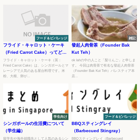
フード＆ビバレッジ
雑記
フライド・キャロット・ケーキ
發起人肉骨茶（Founder Bak
（Fried Carrot Cake）ってどん
Kut Teh）
な食べ物？
フライド・キャロット・ケーキ（英：
ok lahの中の人こと「梨りんご」と申しま
Fried Carrot Cake）は、シンガポールとマ
す。 今回は肉骨茶で有名な發起人肉骨茶
レーシアで人気のある屋台料理です。米
（Founder Bak Kut Teh）バレスティア本
粉、大根、卵が...
店...
学生向け
フード＆ビバレッジ
シンガポールの生活費について
BBQスティングレイ
（学生編）
（Barbecued Stingray）
留学先や海外就職先として人気のあるシン
BBQスティングレイ（Barbecued