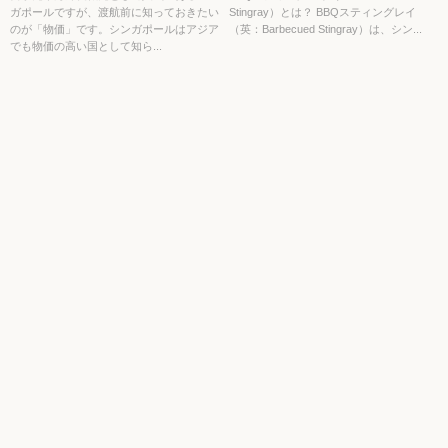
ガポールですが、渡航前に知っておきたい
Stingray）とは？ BBQスティングレイ
のが「物価」です。シンガポールはアジア
（英：Barbecued Stingray）は、シン...
でも物価の高い国として知ら...