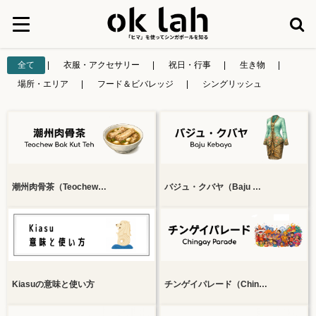
全て
|
衣服・アクセサリー
|
祝日・行事
|
生き物
|
場所・エリア
|
フード＆ビバレッジ
|
シングリッシュ
潮州肉骨茶（Teochew…
バジュ・クバヤ（Baju …
Kiasuの意味と使い方
チンゲイパレード（Chin…