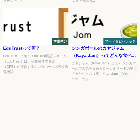
月をテーマと...
に食べられる...
学生向け
フード＆ビバレッジ
EduTrustって何？
シンガポールのカヤジャム
（Kaya Jam）ってどんな食べ
EduTrustって何？ EduTrust認証スキーム
（EduTrust）は、私立教育委員会
物？
カヤジャム（Kaya Jam）とは？ シンガポ
（CPE）が運営するシンガポールの私立教
ールで人気を集めるローカルフードの中に
育機関（...
「カヤジャム（英：Kaya Jam、別名：コ
コナッツジ...