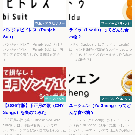
衣服・アクセサリー
フード＆ビバレッジ
パンジャビドレス（Punjabi
ラドゥ（Laddu）ってどんな食
Suit）
べ物？
パンジャビドレス（Punjabi Suit）とは？
ラドゥ（Laddu）とは？ ラドゥ（Laddu）
パンジャビドレス（Punjabi Suit）は、南
は、インド発祥の伝統的なスイーツの１つ
アジアで広く着られている伝統衣装で
で、手のひらサイズでボール状に作られた
す。...
甘いお菓子です。...
ライフハック
フード＆ビバレッジ
【2026年版】旧正月の歌（CNY
ユーシェン（Yu Sheng）ってど
Songs）を集めてみた
んな食べ物？
「旧正月の歌（英：Chinese New Year
ユーシェン（Yu Sheng）とは？ ユーシェ
Song）」は、中国や台湾、シンガポー
ン（英：Yu Sheng、漢字：魚生）は、シ
ル、マレーシアなど多く国で祝われる旧正
ンガポールやマレーシアで旧正月のお祝い