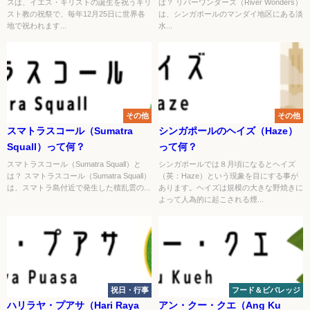
スは、イエス・キリストの誕生を祝うキリ
は？ リバーワンダーズ（River Wonders）
スト教の祝祭で、毎年12月25日に世界各
は、シンガポールのマンダイ地区にある淡
地で祝われます...
水...
その他
その他
スマトラスコール（Sumatra
シンガポールのヘイズ（Haze）
Squall）って何？
って何？
スマトラスコール（Sumatra Squall）と
シンガポールでは８月頃になるとヘイズ
は？ スマトラスコール（Sumatra Squall）
（英：Haze）という現象を目にする事が
は、スマトラ島付近で発生した積乱雲の...
あります。ヘイズは規模の大きな野焼きに
よって人為的に起こされる煙...
祝日・行事
フード＆ビバレッジ
ハリラヤ・プアサ（Hari Raya
アン・クー・クエ（Ang Ku