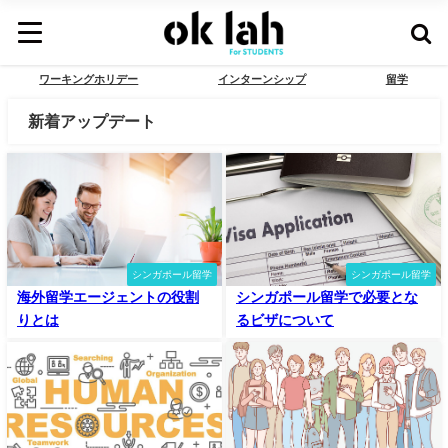
ワーキングホリデー
インターンシップ
留学
新着アップデート
シンガポール留学
シンガポール留学
海外留学エージェントの役割
シンガポール留学で必要とな
りとは
るビザについて