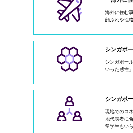
海外に住む
顔ぶれや性
シンガポ
シンガポー
いった感性
シンガポ
現地でのコ
地代表者に
留学生もい