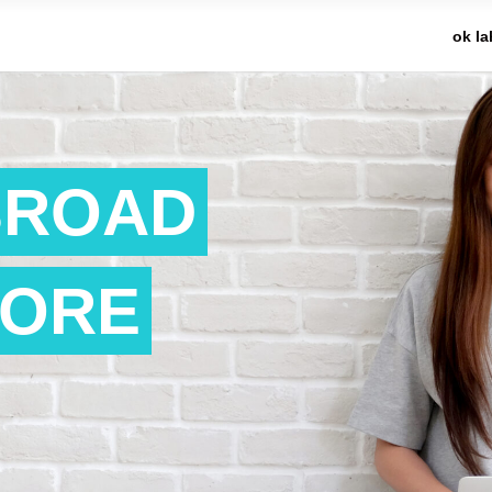
ok 
BROAD
PORE