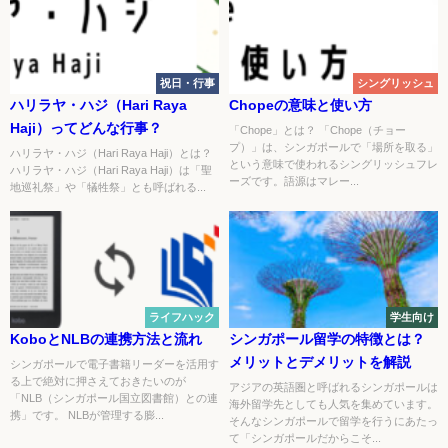
祝日・行事
シングリッシュ
ハリラヤ・ハジ（Hari Raya
Chopeの意味と使い方
Haji）ってどんな行事？
「Chope」とは？ 「Chope（チョー
プ）」は、シンガポールで「場所を取る」
ハリラヤ・ハジ（Hari Raya Haji）とは？
という意味で使われるシングリッシュフレ
ハリラヤ・ハジ（Hari Raya Haji）は「聖
ーズです。語源はマレー...
地巡礼祭」や「犠牲祭」とも呼ばれる...
ライフハック
学生向け
KoboとNLBの連携方法と流れ
シンガポール留学の特徴とは？
メリットとデメリットを解説
シンガポールで電子書籍リーダーを活用す
る上で絶対に押さえておきたいのが
アジアの英語圏と呼ばれるシンガポールは
「NLB（シンガポール国立図書館）との連
海外留学先としても人気を集めています。
携」です。 NLBが管理する膨...
そんなシンガポールで留学を行うにあたっ
て「シンガポールだからこそ...