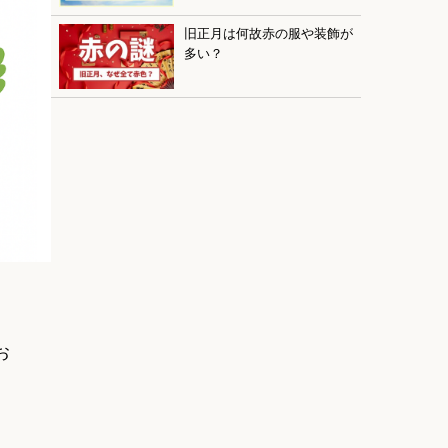
旧正月は何故赤の服や装飾が
多い？
。
お