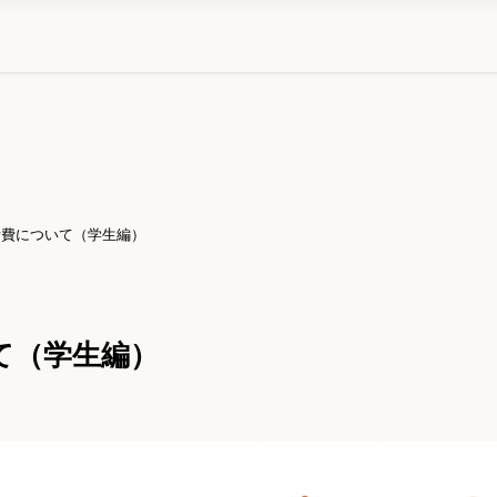
活費について（学生編）
て（学生編）