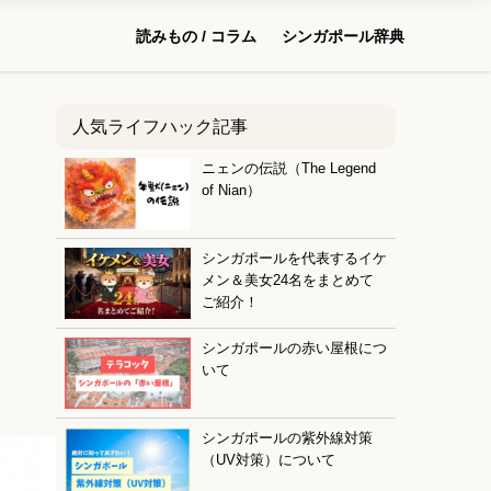
読みもの / コラム
シンガポール辞典
人気ライフハック記事
ニェンの伝説（The Legend
of Nian）
シンガポールを代表するイケ
メン＆美女24名をまとめて
ご紹介！
シンガポールの赤い屋根につ
いて
シンガポールの紫外線対策
（UV対策）について