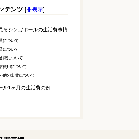
ンテンツ
[
非表示
]
見るシンガポールの生活費事情
費について
賃について
通費について
信費用について
の他の出費について
ール1ヶ月の生活費の例