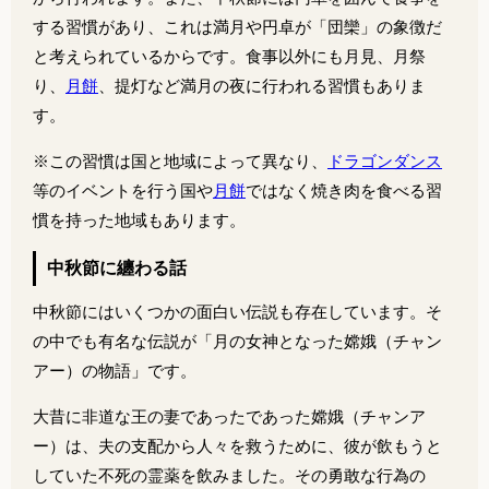
する習慣があり、これは満月や円卓が「団欒」の象徴だ
と考えられているからです。食事以外にも月見、月祭
り、
月餅
、提灯など満月の夜に行われる習慣もありま
す。
※この習慣は国と地域によって異なり、
ドラゴンダンス
等のイベントを行う国や
月餅
ではなく焼き肉を食べる習
慣を持った地域もあります。
中秋節に纏わる話
中秋節にはいくつかの面白い伝説も存在しています。そ
の中でも有名な伝説が「月の女神となった嫦娥（チャン
アー）の物語」です。
大昔に非道な王の妻であったであった嫦娥（チャンア
ー）は、夫の支配から人々を救うために、彼が飲もうと
していた不死の霊薬を飲みました。その勇敢な行為の