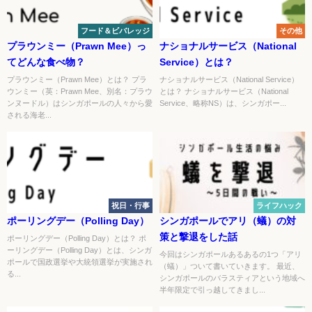
フード＆ビバレッジ
その他
プラウンミー（Prawn Mee）っ
ナショナルサービス（National
てどんな食べ物？
Service）とは？
プラウンミー（Prawn Mee）とは？ プラ
ナショナルサービス（National Service）
ウンミー（英：Prawn Mee、別名：プラウ
とは？ ナショナルサービス（National
ンヌードル）はシンガポールの人々から愛
Service、略称NS）は、シンガポー...
される海老...
祝日・行事
ライフハック
ポーリングデー（Polling Day）
シンガポールでアリ（蟻）の対
策と撃退をした話
ポーリングデー（Polling Day）とは？ ポ
ーリングデー（Polling Day）とは、シンガ
今回はシンガポールあるあるの1つ「アリ
ポールで国政選挙や大統領選挙が実施され
（蟻）」ついて書いていきます。 最近、
る...
シンガポールのバラスティアという地域へ
半年限定で引っ越してきまし...