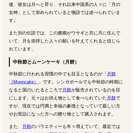
後、彼女は月へと昇り、それ以来中国系の人々に「月の
女神」として崇められていると物語では述べられていま
す。
また別の伝説では、この嫦娥がウサギと共に月に住んで
いて、月を崇拝した人々の願いを叶えてくれると信じら
れています。
中秋節とムーンケーキ（月餅）
中秋節に行われる習慣の中でも目玉となるのが「
月餅
（Mooncake）
」です。シンガポールでも中秋節の時期に
なると国のいたるところで
月餅
が販売されているのを目
にします。元々はお供え物として食べられていた
月餅
で
すが、現在では円満と幸福の象徴となっていて親しい方
やお世話になった方への贈り物として購入されます。
また、
月餅
のバラエティーも年々増えていて、最近では