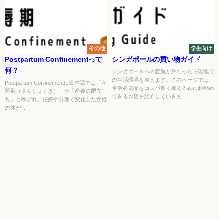
その他
学生向け
Postpartum Confinementって
シンガポールの買い物ガイド
何？
シンガポールへの渡航が終わったら現地で
の生活環境を整えます。このページでは、
Postpartum Confinementは日本語では「産
生活必需品をコスパ良く揃える為にお勧め
褥期（さんじょくき）」や「産後の肥立
できるお店を紹介していきま...
ち」と呼ばれ、妊娠や分娩で変化した女性
の体が...