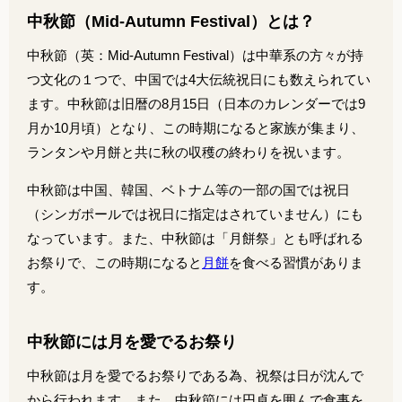
中秋節（Mid-Autumn Festival）とは？
中秋節（英：Mid-Autumn Festival）は中華系の方々が持
つ文化の１つで、中国では4大伝統祝日にも数えられてい
ます。中秋節は旧暦の8月15日（日本のカレンダーでは9
月か10月頃）となり、この時期になると家族が集まり、
ランタンや月餅と共に秋の収穫の終わりを祝います。
中秋節は中国、韓国、ベトナム等の一部の国では祝日
（シンガポールでは祝日に指定はされていません）にも
なっています。また、中秋節は「月餅祭」とも呼ばれる
お祭りで、この時期になると
月餅
を食べる習慣がありま
す。
中秋節には月を愛でるお祭り
中秋節は月を愛でるお祭りである為、祝祭は日が沈んで
から行われます。また、中秋節には円卓を囲んで食事を