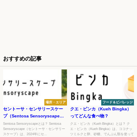
おすすめの記事
場所・エリア
フード＆ビバレッジ
セントーサ・センサリースケー
クエ・ビンカ（Kueh Bingka）
プ（Sentosa Sensoryscape）
ってどんな食べ物？
ってどんな場所？
Sentosa Sensoryscapeとは？ Sentosa
クエ・ビンカ（Kueh Bingka）とは？ ク
Sensoryscape（セントーサ・センサリー
エ・ビンカ（Kueh Bingka）は、ココナッ
スケープ）は、2024年にセ...
ツミルクと卵、砂糖、でんぷん類を使って