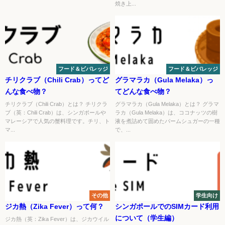
焼き上...
フード＆ビバレッジ
フード＆ビバレッジ
チリクラブ（Chili Crab）ってど
グラマラカ（Gula Melaka）っ
んな食べ物？
てどんな食べ物？
チリクラブ（Chili Crab）とは？ チリクラ
グラマラカ（Gula Melaka）とは？ グラマ
ブ（英：Chili Crab）は、シンガポールや
ラカ（Gula Melaka）は、ココナッツの樹
マレーシアで人気の蟹料理です。チリ、ト
液を煮詰めて固めたパームシュガーの一種
マ...
で、...
その他
学生向け
ジカ熱（Zika Fever）って何？
シンガポールでのSIMカード利用
について（学生編）
ジカ熱（英：Zika Fever）は、ジカウイル