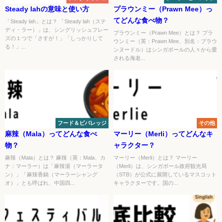
Steady lahの意味と使い方
プラウンミー（Prawn Mee）っ
てどんな食べ物？
「Steady lah」とは？ 「Steady lah（ステ
ディ・ラー）」は、シングリッシュフレー
プラウンミー（Prawn Mee）とは？ プラ
ズの１つで「さすが！」「しっかりして
ウンミー（英：Prawn Mee、別名：プラウ
る！」...
ンヌードル）はシンガポールの人々から愛
される海老...
フード＆ビバレッジ
その他
麻辣（Mala）ってどんな食べ
マーリー（Merli）ってどんなキ
物？
ャラクター？
麻辣（Mala）とは？ 麻辣（英：Mala、カ
マーリー（Merli）とは？ マーリー
ナ：マーラー）は「麻辣湯（マーラータ
（Merli）は、シンガポール政府観光局
ン）」「麻辣香鍋（マーラーシャング
（STB）が公式に展開しているマスコット
オ）」とも呼ばれ、中国四...
キャラクターです。国の...