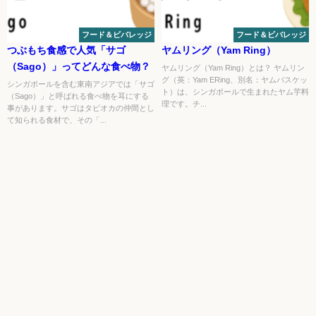
フード＆ビバレッジ
フード＆ビバレッジ
つぶもち食感で人気「サゴ
ヤムリング（Yam Ring）
（Sago）」ってどんな食べ物？
ヤムリング（Yam Ring）とは？ ヤムリン
グ（英：Yam ERing、別名：ヤムバスケッ
シンガポールを含む東南アジアでは「サゴ
ト）は、シンガポールで生まれたヤム芋料
（Sago）」と呼ばれる食べ物を耳にする
理です。チ...
事があります。サゴはタピオカの仲間とし
て知られる食材で、その「...