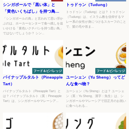
シンガポールで「黒い体」と
トゥドゥン（Tudung）
「黄色いくちばし」を持つ鳥：
トゥドゥン（Tudung）とは？ トゥドゥン
（Tudung）は、イスラム教を信仰するマ
ジャワハッカ
「シンガポールの鳥」と言われて思い浮か
レー系の女性が身につけるスカーフのこと
ぶのは、ホーカーセンターで食べ残しを追
で、髪の毛や首ま...
いかける「黄色いクチバシを持つ黒い鳥」
ではないでしょうか？ シン...
フード＆ビバレッジ
フード＆ビバレッジ
パイナップルタルト（Pineapple
ユーシェン（Yu Sheng）ってど
Tart）
んな食べ物？
パイナップルタルト（Pineapple Tart）と
ユーシェン（Yu Sheng）とは？ ユーシェ
は？ パイナップルタルト（英：Pineapple
ン（英：Yu Sheng、漢字：魚生）は、シ
Tart）は、シンガポールやマレーシア...
ンガポールやマレーシアで旧正月のお祝い
に食べられる...