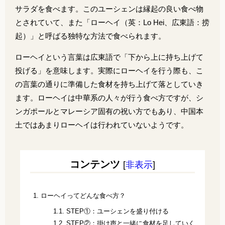
サラダを食べます。このユーシェンは縁起の良い食べ物
とされていて、また「ローヘイ（英：Lo Hei、広東語：
捞
起
）」と呼ばる独特な方法で食べられます。
ローヘイという言葉は広東語で「
下から上に持ち上げて
投げる」を意味します。実際にローヘイを行う際も、こ
の言葉の通りに準備した食材を持ち上げて落としていき
ます。
ローヘイは中華系の人々が行う食べ方ですが、シ
ンガポールとマレーシア固有の祝い方でもあり、中国本
土ではあまりローヘイは行われていないようです。
コンテンツ
[
非表示
]
1.
ローヘイってどんな食べ方？
1.1.
STEP①：ユーシェンを盛り付ける
1.2.
STEP②：掛け声と一緒に食材を足していく