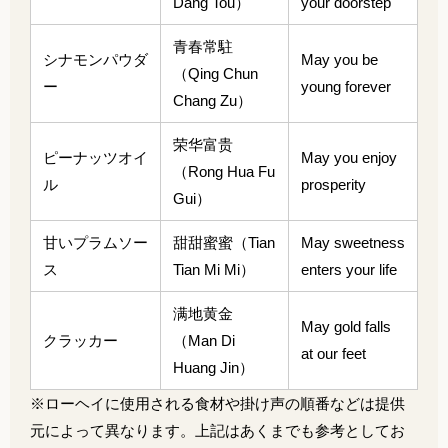
Dang Tou）
your doorstep
青春常駐
シナモンパウダ
May you be
（Qing Chun
ー
young forever
Chang Zu）
荣华富贵
ピーナッツオイ
May you enjoy
（Rong Hua Fu
ル
prosperity
Gui）
甘いプラムソー
甜甜蜜蜜（Tian
May sweetness
ス
Tian Mi Mi）
enters your life
满地黄金
May gold falls
クラッカー
（Man Di
at our feet
Huang Jin）
※ローヘイに使用される食材や掛け声の順番などは提供
元によって異なります。上記はあくまでも参考としてお