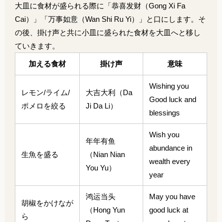
大皿に食材が盛られる際に「恭喜发财（
Gong Xi Fa
Cai
）」「万事如意（
Wan Shi Ru Yi
）」
と口にします。そ
の後、
掛け声と共に小皿に盛られた食材を大皿へと移し
ていきます。
加える食材
掛け声
意味
Wishing you
レモン/ライム/
大吉大利（
Da
Good luck and
ポメロを絞る
Ji Da Li）
blessings
Wish you
年年有鱼
abundance in
生魚を盛る
（Nian Nian
wealth every
You Yu）
year
鸿运当头
May you have
胡椒をかけなが
（Hong Yun
good luck at
ら