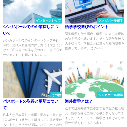
インターンシップ
シンガポール留学
シンガポールでの企業探しにつ
語学学校選びのポイント
いて
語学留学を行う場合、留学生の多くは現地
の語学学校へ通います。そんな語学学校も
シンガポールでのインターンシップを行う
大小様々で、学校ごとに違った校内環境を
時に、受け入れ企業の探し方には大きく分
提供しています。 このペー...
けて「①自分で企業を見つける」と「②エ
ージェントにお願いする」の...
その他
シンガポール留学
パスポートの取得と更新につい
海外留学とは？
て
近年では海外留学に参加する学生の数も増
え、留学を身近に感じる事が多くなってき
日本人が日本国外に出国・滞在する際には
ました。ただ一方で、留学とは名ばかりの
パスポート（旅券）を所持している必要が
海外生活をおくる方も多く、...
あります。本ページでは、パスポートの発