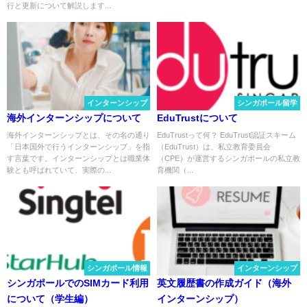
行と更新について解説します...
インターンシップ
シンガポール留学
海外インターンシップについて
EduTrustについて
海外インターンシップとは、その名の通り
EduTrustって何？ EduTrust認証スキーム
「日本国外で行うインターンシップ」を指
（EduTrust）は、私立教育委員会
す言葉です。インターンシップとは職業体
（CPE）が運営するシンガポールの私立教
験とも呼ばれていて、実際の...
育機関（...
シンガポール情報
インターンシップ
シンガポールでのSIMカード利用
英文履歴書の作成ガイド（海外
について（学生編）
インターンシップ）