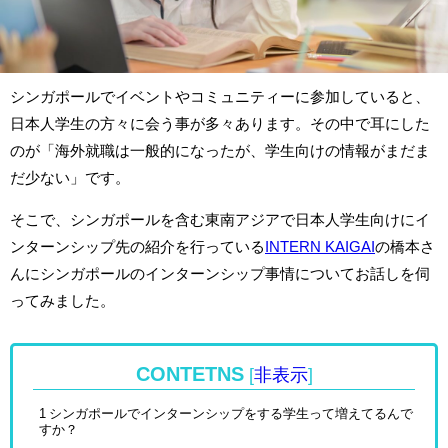
シンガポールでイベントやコミュニティーに参加していると、
日本人学生の方々に会う事が多々あります。その中で耳にした
のが「海外就職は一般的になったが、学生向けの情報がまだま
だ少ない」です。
そこで、シンガポールを含む東南アジアで日本人学生向けにイ
ンターンシップ先の紹介を行っている
INTERN KAIGAI
の橋本さ
んにシンガポールのインターンシップ事情についてお話しを伺
ってみました。
CONTETNS
[
非表示
]
1
シンガポールでインターンシップをする学生って増えてるんで
すか？