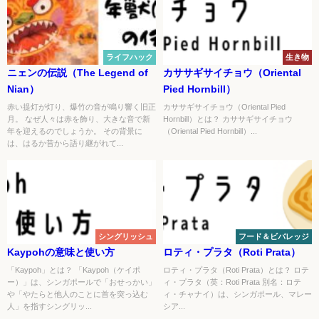
ライフハック
生き物
ニェンの伝説（The Legend of
カササギサイチョウ（Oriental
Nian）
Pied Hornbill）
赤い提灯が灯り、爆竹の音が鳴り響く旧正
カササギサイチョウ（Oriental Pied
月。 なぜ人々は赤を飾り、大きな音で新
Hornbill）とは？ カササギサイチョウ
年を迎えるのでしょうか。 その背景に
（Oriental Pied Hornbill）...
は、はるか昔から語り継がれて...
シングリッシュ
フード＆ビバレッジ
Kaypohの意味と使い方
ロティ・プラタ（Roti Prata）
「Kaypoh」とは？ 「Kaypoh（ケイポ
ロティ・プラタ（Roti Prata）とは？ ロテ
ー）」は、シンガポールで「おせっかい」
ィ・プラタ（英：Roti Prata 別名：ロテ
や「やたらと他人のことに首を突っ込む
ィ・チャナイ）は、シンガポール、マレー
人」を指すシングリッ...
シア...