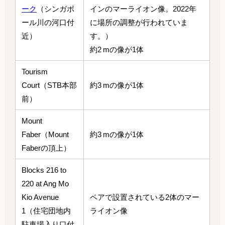
ーク
（シンガポ
インのマーライオン像。2022年
ール川の河口付
に場所の調整が行われていま
近）
す。）
約2 mの像が1体
Tourism
Court（STB本部
約3 mの像が1体
前）
Mount
Faber（Mount
約3 mの像が1体
Faberの頂上）
Blocks 216 to
220 at Ang Mo
Kio Avenue
ペアで設置されている2体のマー
1（住宅団地内
ライオン像
駐車場入り口付