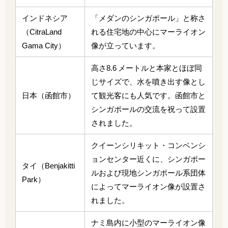
インドネシア
「メダンのシンガポール」と称さ
（CitraLand
れる住宅地の中心にマーライオン
Gama City）
像が立っています。
高さ8.6 メートルと本家とほぼ同
じサイズで、水を噴き出す像とし
日本（函館市）
て観光客にも人気です。函館市と
シンガポールの交流を祝って設置
されました。
クイーンシリキット・コンベンシ
ョンセンター近くに、シンガポー
タイ（Benjakitti
ルおよび現地シンガポール系団体
Park）
によってマーライオン像が設置さ
れました。
ナミ島内に小型のマーライオン像