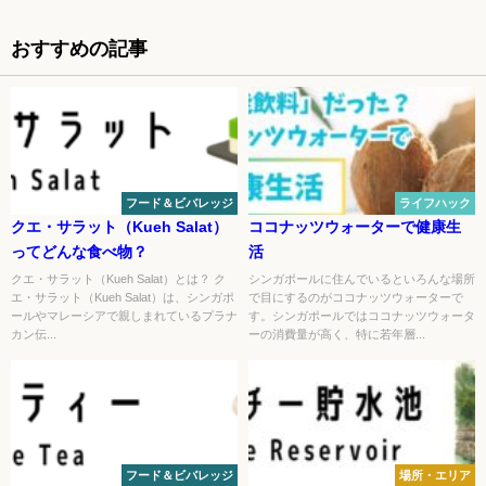
おすすめの記事
フード＆ビバレッジ
ライフハック
クエ・サラット（Kueh Salat）
ココナッツウォーターで健康生
ってどんな食べ物？
活
クエ・サラット（Kueh Salat）とは？ ク
シンガポールに住んでいるといろんな場所
エ・サラット（Kueh Salat）は、シンガポ
で目にするのがココナッツウォーターで
ールやマレーシアで親しまれているプラナ
す。シンガポールではココナッツウォータ
カン伝...
ーの消費量が高く、特に若年層...
フード＆ビバレッジ
場所・エリア