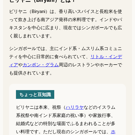
ビリヤニ（Biryani）とは？
ビリヤニ（Biryani）は、香り高いスパイスと長粒米を使
って炊き上げる南アジア発祥の米料理です。インドやパ
キスタンを中心に広まり、現在ではシンガポールでも広
く親しまれています。
シンガポールでは、主にインド系・ムスリム系コミュニ
ティを中心に日常的に食べられていて、
リトル・インデ
ィア
や
カンポン・グラム
周辺のレストランやホーカーで
も提供されています。
ちょっと豆知識
ビリヤニは本来、祝祭（
ハリラヤ
などのイスラム
系祝祭や南インド系家庭の祝い事）や家族行事、
結婚式などの特別な場面でふるまわれることが多
い料理です。ただし現在のシンガポールでは、
ホ