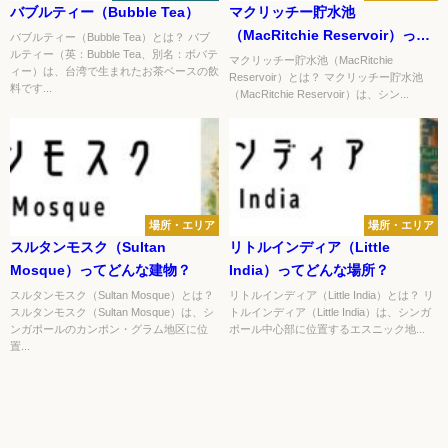
バブルティー（Bubble Tea）
マクリッチー貯水池
（MacRitchie Reservoir）って
バブルティー（Bubble Tea）とは？ バブ
ルティー（英：Bubble Tea、別名：ボバテ
どんな場所？
マクリッチー貯水池（MacRitchie
ィー）は、台湾で生まれたお茶ベースの飲
Reservoir）とは？ マクリッチー貯水池
料です...
（MacRitchie Reservoir）は、シン...
場所・エリア
場所・エリア
スルタンモスク（Sultan
リトルインディア（Little
Mosque）ってどんな建物？
India）ってどんな場所？
スルタンモスク（Sultan Mosque）とは？
リトルインディア（Little India）とは？ リ
スルタンモスク（Sultan Mosque）は、シ
トルインディア（Little India）は、シンガ
ンガポールのカンポン・グラム地区に位
ポール中心部に位置するエスニック地...
置...